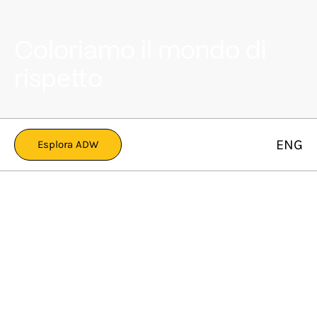
Coloriamo il mondo di
rispetto
ENG
Esplora ADW
I nostri valori
Produciamo vernici che
si prendono cura
dell’ambiente e delle sue
persone
Per noi essere sostenibili è tutelare l’ecosistema,